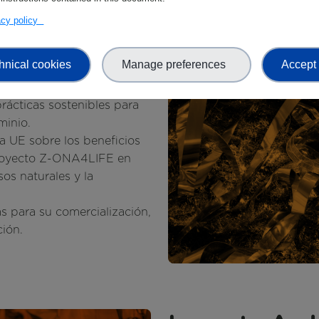
vacy policy
 Sociales
hnical cookies
Manage preferences
Accept 
consonancia con el nuevo
ácticas sostenibles para
minio.
a UE sobre los beneficios
proyecto Z-ONA4LIFE en
sos naturales y la
as para su comercialización,
ión.