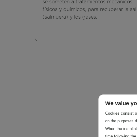
se someten a tratamientos mecánicos,
físicos y químicos, para recuperar la sal
(salmuera) y los gases.
We value yo
Cookies consist of
on the purposes d
When the installa
time following the