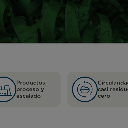
Productos,
Circularida
proceso y
casi resid
escalado
cero