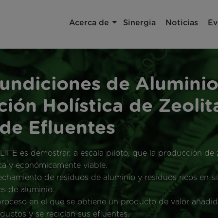
Main navigat
Main navigation
Acerca de
Sinergia
Acerca de
Sinergia
Noticias
Ev
Fundiciones de Alumini
ión Holística de Zeolit
de Efluentes
IFE es demostrar, a escala piloto, que la producción de 
ica y económicamente viable.
hamiento de residuos de aluminio y residuos ricos en sil
es de aluminio.
 proceso en el que se obtiene un producto de valor añadi
ductos y se reciclan sus efluentes.