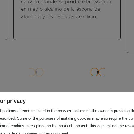
cerrado, dónde se produce la reacción
en medio alcalino de la escoria de
aluminio y los residuos de silicio.
ur privacy
 portions of code installed in the browser that assist the owner in providing 
escribed. Some of the purposes of installing cookies may also require the con
tion of cookies takes place on the basis of consent, this consent can be revok
 instructions contained in this document.