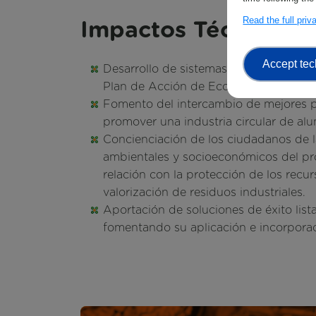
Read the full pri
Impactos Técnicos y
Accept tec
Desarrollo de sistemas circulares, en 
Plan de Acción de Economía Circular.
Fomento del intercambio de mejores pr
promover una industria circular de alu
Concienciación de los ciudadanos de l
ambientales y socioeconómicos del 
relación con la protección de los recur
valorización de residuos industriales.
Aportación de soluciones de éxito list
fomentando su aplicación e incorporac