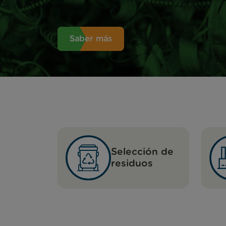
Saber más
Selección de
residuos